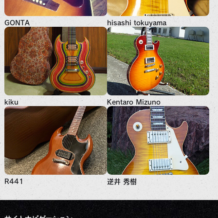
GONTA
hisashi tokuyama
kiku
Kentaro Mizuno
R441
逆井 秀樹