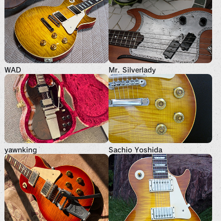
WAD
Mr. Silverlady
yawnking
Sachio Yoshida