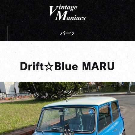
パーツ
Drift☆Blue MARU