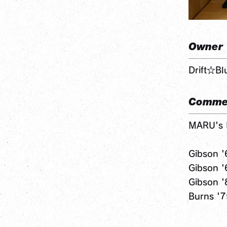
Owner
Drift☆B
Comme
MARU's F
Gibson 
Gibson 
Gibson 
Burns '