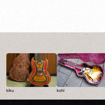
kiku
kohi