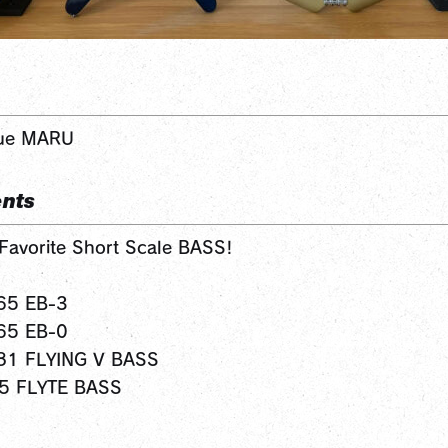
lue MARU
nts
avorite Short Scale BASS!
'65 EB-3
'65 EB-0
'81 FLYING V BASS
75 FLYTE BASS