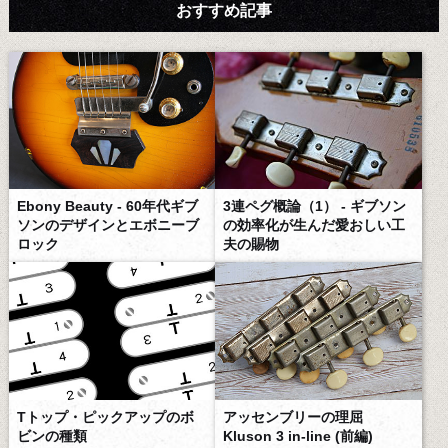
おすすめ記事
Ebony Beauty - 60年代ギブ
3連ペグ概論（1） - ギブソン
ソンのデザインとエボニーブ
の効率化が生んだ愛おしい工
ロック
夫の賜物
Tトップ・ピックアップのボ
アッセンブリーの理屈
ビンの種類
Kluson 3 in-line (前編)