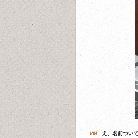
VM
え、名前つい