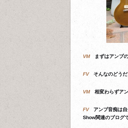
VM
まずはアンプ
FV
そんなのどうだ
VM
相変わらずア
FV
アンプ音痴は自
Show関連のブロ