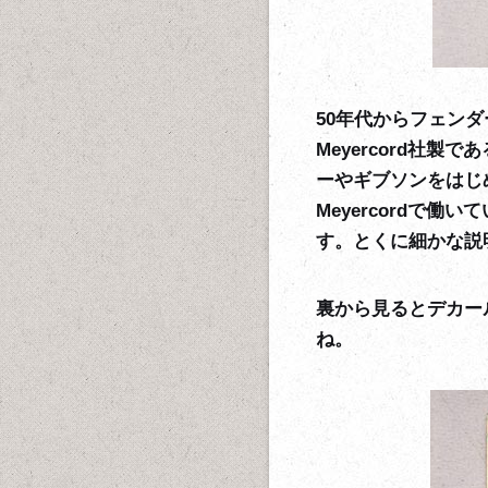
50年代からフェン
Meyercord社製で
ーやギブソンをはじ
Meyercordで
す。とくに細かな説
裏から見るとデカー
ね。