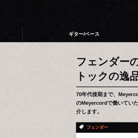
ギター/ベース
フェンダーのロ
トックの逸
70年代後期まで、Meye
のMeyercordで働
介します。
フェンダー