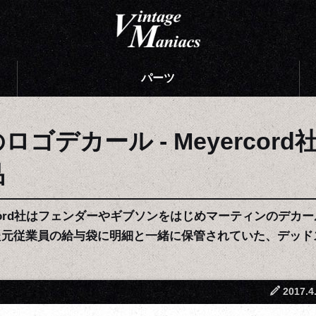
パーツ
ゴデカール - Meyercor
品
rcord社はフェンダーやギブソンをはじめマーティンのデ
いていた元従業員の給与袋に明細と一緒に保管されていた、デッ
2017.