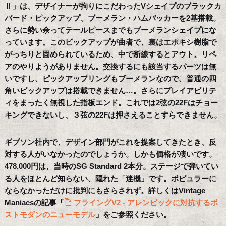
Ⅱ」は、デザイナーが拘りにこだわったVシェイプのブラックカ
バード・ピックアップ、ブーメラン・ハムバッカーを2基搭載。
さらに勢い余ってテールピースまでもブーメランシェイプにな
っています。このピックアップが曲者で、裏はエポキシ樹脂で
がっちりと固められているため、中で断線するとアウト。リペ
アのやりようがありません。交換するにも該当するパーツは無
いですし、ピックアップリングもブーメランなので、普通の四
角いピックアップは搭載できません…。さらにプレイアビリテ
ィをまったく無視した指板エンド。これでは2弦の22Fはチョー
キングできないし、３弦の22Fは押さえることすらできません。
ギブソン社内で、デザイン部門がこれを提案してきたとき、反
対する人がいなかったのでしょうか。しかも価格が凄いです。
478,000円は、当時のSG Standard 2本分。ステージで弾いてい
る人をほとんど知らない、隠れた「迷機」です。ポピュラーに
ならなかっただけに批判にもさらされず。詳しくはVintage
Maniacsの記事「
フライングV2 - アレンビックに対抗するポ
ストモダンのニューモデル
」をご参照ください。