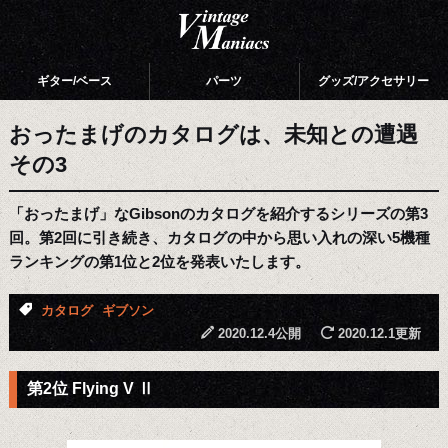
ギター/ベース
パーツ
グッズ/アクセサリー
おったまげのカタログは、未知との遭遇
その3
「おったまげ」なGibsonのカタログを紹介するシリーズの第3
回。第2回に引き続き、カタログの中から思い入れの深い5機種
ランキングの第1位と2位を発表いたします。
カタログ
ギブソン
2020.12.4公開
2020.12.1更新
第2位 Flying V Ⅱ