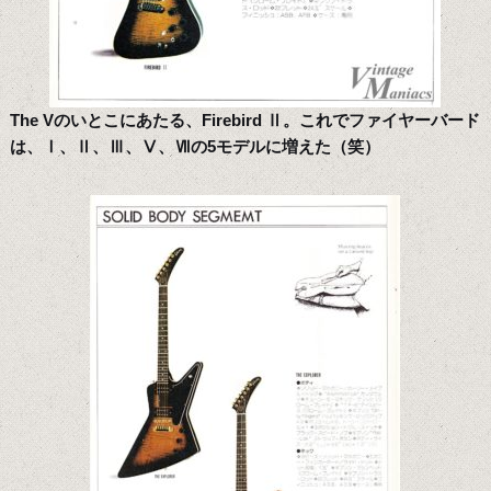
The Vのいとこにあたる、Firebird Ⅱ。これでファイヤーバード
は、Ⅰ、Ⅱ、Ⅲ、Ⅴ、Ⅶの5モデルに増えた（笑）