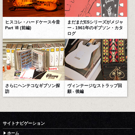
まだまだESシリーズがメジャ
ヒスコレ・ハードケース今昔
ー - 1961年のギブソン・カタ
Part Ⅶ (前編)
ログ
さらにヘンテコなギブソン探
ヴィンテージなストラップ回
訪
顧 - 後編
サイトナビゲーション
ホーム