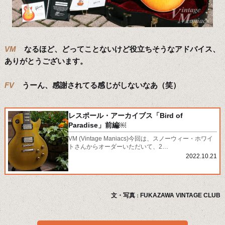
VM
なるほど、どってことないけど役立ちそうなアドバイス、
ありがとうございます。
FV
うーん、感謝されてる感じがしないなあ（笑）
レスポール・アーカイブス「Bird of
Paradise」前編￼
VM (Vintage Maniacs)今回は、スノーウィー・ホワイ
トさんからオーダーいただいて、2…
2022.10.21
文・写真
FUKAZAWA VINTAGE CLUB
：