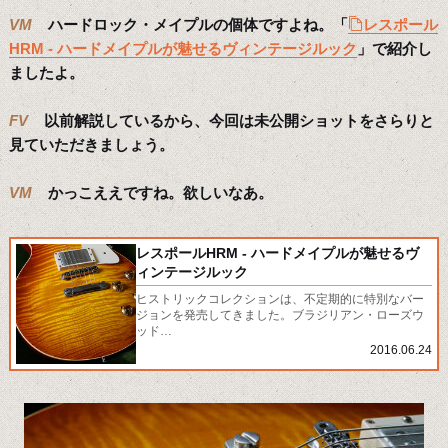
VM
ハードロック・メイプルの個体ですよね。「
レスポール
HRM - ハードメイプルが魅せるヴィンテージルック
」で紹介し
ましたよ。
FV
以前解説しているから、今回は未公開ショットをさらりと
見ていただきましょう。
VM
かっこええですね。欲しいなあ。
レスポールHRM - ハードメイプルが魅せるヴ
ィンテージルック
ヒストリックコレクションは、不定期的に特別なバー
ジョンを発売してきました。ブラジリアン・ローズウ
ッド…
2016.06.24