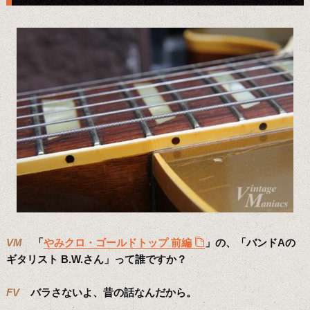
VM
「
やみクロ・ゴールドトップ 前編
」の、「バンドAの
ギタリスト B.W.さん」って誰ですか？
FV
バラさないよ、昔の話なんだから。