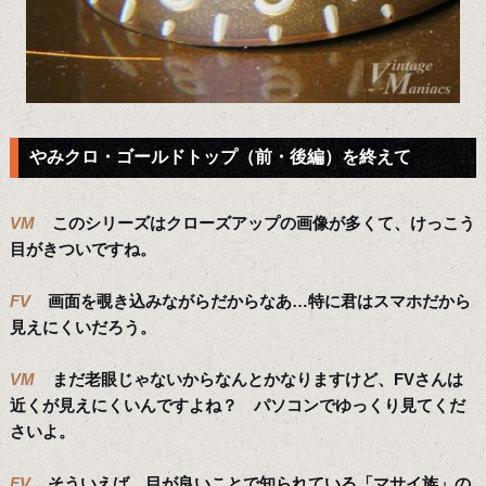
やみクロ・ゴールドトップ（前・後編）を終えて
VM
このシリーズはクローズアップの画像が多くて、けっこう
目がきついですね。
FV
画面を覗き込みながらだからなあ…特に君はスマホだから
見えにくいだろう。
VM
まだ老眼じゃないからなんとかなりますけど、FVさんは
近くが見えにくいんですよね？ パソコンでゆっくり見てくだ
さいよ。
FV
そういえば、目が良いことで知られている「マサイ族」の