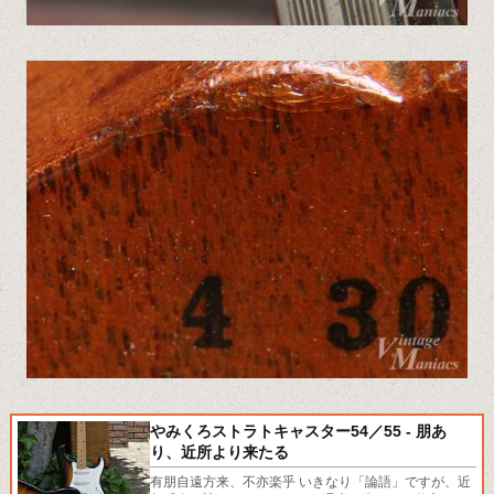
やみくろストラトキャスター54／55 - 朋あ
り、近所より来たる
有朋自遠方来、不亦楽乎 いきなり「論語」ですが、近