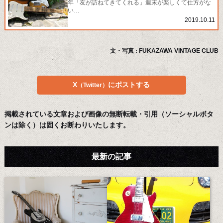
年「友が訪ねてきてくれる」週末が楽しくて仕方がな
い…
2019.10.11
文・写真
FUKAZAWA VINTAGE CLUB
：
X
にポストする
（Twitter）
掲載されている文章および画像の無断転載・引用（ソーシャルボタ
ンは除く）は固くお断わりいたします。
最新の記事