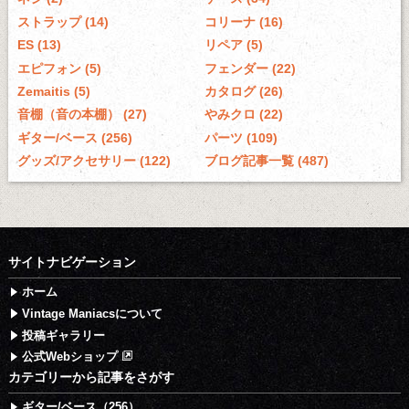
ストラップ (14)
コリーナ (16)
ES (13)
リペア (5)
エピフォン (5)
フェンダー (22)
Zemaitis (5)
カタログ (26)
音棚（音の本棚） (27)
やみクロ (22)
ギター/ベース (256)
パーツ (109)
グッズ/アクセサリー (122)
ブログ記事一覧 (487)
サイトナビゲーション
ホーム
Vintage Maniacsについて
投稿ギャラリー
公式Webショップ
カテゴリーから記事をさがす
ギター/ベース（256）