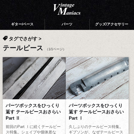
ギター/ベース
パーツ
グッズ/アクセサリー
タグでさがす
>
テールピース
（1/1ページ）
パーツボックスをひっくり
パーツボックスをひっくり
返す テールピースおさらい
返す テールピースおさらい
Part Ⅱ
Part Ⅰ
前回のPart Ⅰに続くテールピー
久しぶりのテールピース特集。
ス特集。シェイプや個体差な
ギブソンが、なぜテールピース