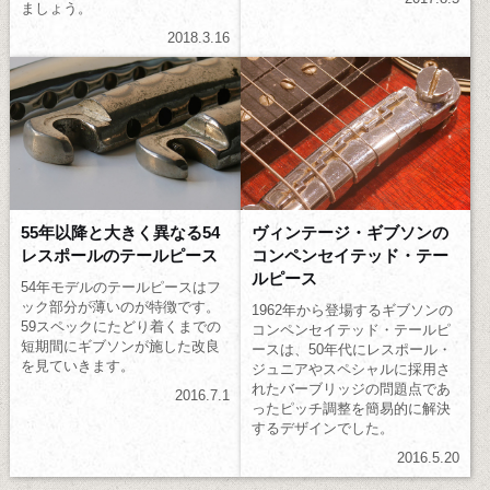
ましょう。
2018.3.16
55年以降と大きく異なる54
ヴィンテージ・ギブソンの
レスポールのテールピース
コンペンセイテッド・テー
ルピース
54年モデルのテールピースはフ
ック部分が薄いのが特徴です。
1962年から登場するギブソンの
59スペックにたどり着くまでの
コンペンセイテッド・テールピ
短期間にギブソンが施した改良
ースは、50年代にレスポール・
を見ていきます。
ジュニアやスペシャルに採用さ
れたバーブリッジの問題点であ
2016.7.1
ったピッチ調整を簡易的に解決
するデザインでした。
2016.5.20