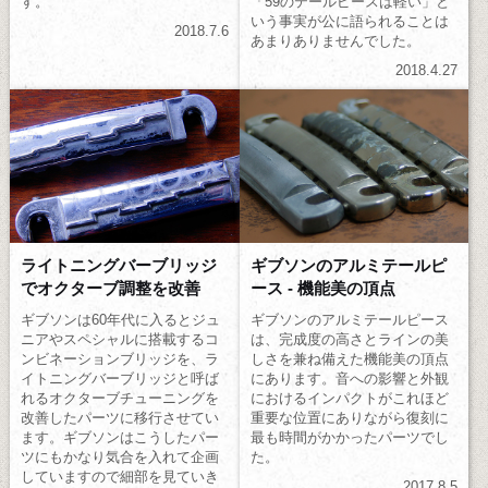
す。
「59のテールピースは軽い」と
いう事実が公に語られることは
2018.7.6
あまりありませんでした。
2018.4.27
ライトニングバーブリッジ
ギブソンのアルミテールピ
でオクターブ調整を改善
ース - 機能美の頂点
ギブソンは60年代に入るとジュ
ギブソンのアルミテールピース
ニアやスペシャルに搭載するコ
は、完成度の高さとラインの美
ンビネーションブリッジを、ラ
しさを兼ね備えた機能美の頂点
イトニングバーブリッジと呼ば
にあります。音への影響と外観
れるオクターブチューニングを
におけるインパクトがこれほど
改善したパーツに移行させてい
重要な位置にありながら復刻に
ます。ギブソンはこうしたパー
最も時間がかかったパーツでし
ツにもかなり気合を入れて企画
た。
していますので細部を見ていき
2017.8.5