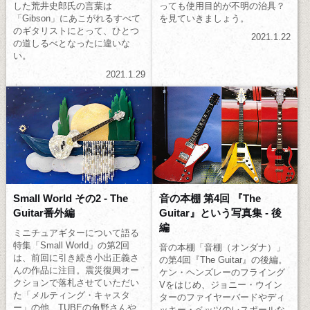
した荒井史郎氏の言葉は
っても使用目的が不明の治具？
「Gibson」にあこがれるすべて
を見ていきましょう。
のギタリストにとって、ひとつ
2021.1.22
の道しるべとなったに違いな
い。
2021.1.29
Small World その2 - The
音の本棚 第4回 『The
Guitar番外編
Guitar』という写真集 - 後
編
ミニチュアギターについて語る
特集「Small World」の第2回
音の本棚「音棚（オンダナ）」
は、前回に引き続き小出正義さ
の第4回『The Guitar』の後編。
んの作品に注目。震災復興オー
ケン・ヘンズレーのフライング
クションで落札させていただい
Vをはじめ、ジョニー・ウイン
た「メルティング・キャスタ
ターのファイヤーバードやディ
ー」の他、TUBEの角野さんや
ッキー・ベッツのレスポールな