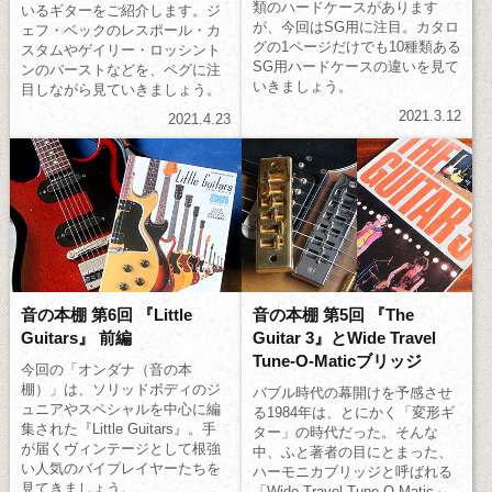
類のハードケースがあります
いるギターをご紹介します。ジ
が、今回はSG用に注目。カタロ
ェフ・ベックのレスポール・カ
グの1ページだけでも10種類ある
スタムやゲイリー・ロッシント
SG用ハードケースの違いを見て
ンのバーストなどを、ペグに注
いきましょう。
目しながら見ていきましょう。
2021.3.12
2021.4.23
音の本棚 第6回 『Little
音の本棚 第5回 『The
Guitars』 前編
Guitar 3』とWide Travel
Tune-O-Maticブリッジ
今回の「オンダナ（音の本
棚）」は、ソリッドボディのジ
バブル時代の幕開けを予感させ
ュニアやスペシャルを中心に編
る1984年は、とにかく「変形ギ
集された『Little Guitars』。手
ター」の時代だった。そんな
が届くヴィンテージとして根強
中、ふと著者の目にとまった、
い人気のバイプレイヤーたちを
ハーモニカブリッジと呼ばれる
見てきましょう。
「Wide Travel Tune-O-Matic」