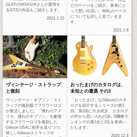
GLAYのHISASHIさんが愛用す
どのページをご紹介。著者にと
るGTZの作品もご紹介します。
って想い出深い、WALのベース
についても詳しく見ていきま
2021.1.15
す。
2021.1.8
ヴィンテージ・ストラップ
おったまげのカタログは、
と復刻
未知との遭遇 その3
ヴィンテージ・ギブソン・スト
「おったまげ」なGibsonのカタ
ラップの復刻版でフラワーロゴ
ログを紹介するシリーズの第3
が復活しました。「憧れのアメ
回。第2回に引き続き、カタログ
リカ、憧れのギブソン」を象徴
の中から思い入れの深い5機種ラ
するフラワーロゴを復刻した
ンキングの第1位と2位を発表い
Gibson USAに拍手を送りつつ、
たします。
珍しいGibsonストラップや
2020.12.4