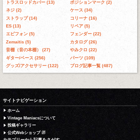
トラスロッドカバー (13)
ポジションマーク (2)
ネジ (2)
ケース (34)
ストラップ (14)
コリーナ (16)
ES (13)
リペア (5)
エピフォン (5)
フェンダー (22)
Zemaitis (5)
カタログ (26)
音棚（音の本棚） (27)
やみクロ (22)
ギター/ベース (256)
パーツ (109)
グッズ/アクセサリー (122)
ブログ記事一覧 (487)
サイトナビゲーション
ホーム
Vintage Maniacsについて
投稿ギャラリー
公式Webショップ
カテゴリーから記事をさがす