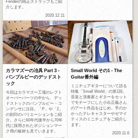
Fenderの純正ストラップもご紹
介します。
2020.12.11
カラマズーの冶具 Part 3 -
Small World その1 - The
バンブルビーのデッドスト
Guitar番外編
ック
ミニチュアギターについて語る
特集「Small World」の第1回。
今回はカラマズー工場のレフト
音楽と演奏家とギターをセット
オーバーパーツの中から、デッ
でモチーフにした小出正義さん
ドストックのバンブルビー・コ
のアート作品をはじめ、手のか
ンデンサに注目。「P」や「2」
かったテレキャスターやゼマイ
の刻印のバリエーションをご紹
ティスのミニチュアをご紹介し
介。さらに60年代後半から70年
ます。
代に採用されたポジションマー
ク用の板材も見ていきます。
2020.11.6