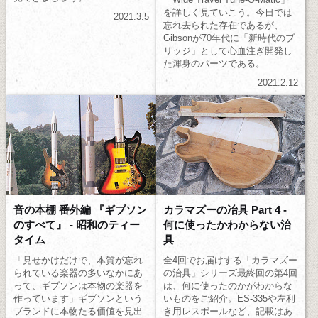
を詳しく見ていこう。今日では
2021.3.5
忘れ去られた存在であるが、
Gibsonが70年代に「新時代のブ
リッジ」として心血注ぎ開発し
た渾身のパーツである。
2021.2.12
音の本棚 番外編 『ギブソン
カラマズーの冶具 Part 4 -
のすべて』 - 昭和のティー
何に使ったかわからない治
タイム
具
「見せかけだけで、本質が忘れ
全4回でお届けする「カラマズー
られている楽器の多いなかにあ
の治具」シリーズ最終回の第4回
って、ギブソンは本物の楽器を
は、何に使ったのかがわからな
作っています」ギブソンという
いものをご紹介。ES-335や左利
ブランドに本物たる価値を見出
き用レスポールなど、記載はあ