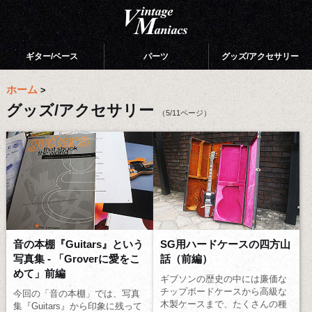
ギター/ベース
パーツ
グッズ/アクセサリー
ホーム
>
グッズ/アクセサリー
（5/11ページ）
音の本棚『Guitars』という
SG用ハードケースの四方山
写真集 - 「Groverに愛をこ
話（前編）
めて」前編
ギブソンの歴史の中には廉価な
チップボードケースから高級な
今回の「音の本棚」では、写真
木製ケースまで、たくさんの種
集『Guitars』から印象に残って